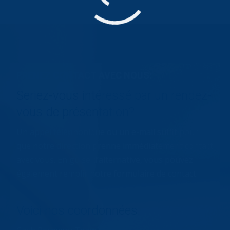
PRENEZ CONTACT AVEC NOUS:
Seriez-vous intéressé par un rendez-
vous de présentation?
Un appel téléphonique ou un e-mail suffit pour
que notre direction prenne immédiatement contact
avec vous. En guise d’alternative, vous pouvez
également remplir notre formulaire de contact.
Voici nos coordonnées: