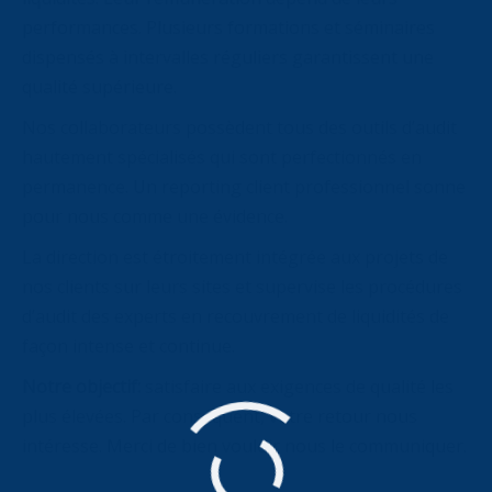
performances. Plusieurs formations et séminaires
dispensés à intervalles réguliers garantissent une
qualité supérieure.
Nos collaborateurs possèdent tous des outils d’audit
hautement spécialisés qui sont perfectionnés en
permanence. Un reporting client professionnel sonne
pour nous comme une évidence.
La direction est étroitement intégrée aux projets de
nos clients sur leurs sites et supervise les procédures
d’audit des experts en recouvrement de liquidités de
façon intense et continue.
Notre objectif:
satisfaire aux exigences de qualité les
plus élevées. Par conséquent, votre retour nous
intéresse. Merci de bien vouloir nous le communiquer.